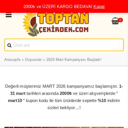
2000₺ ve ÜZERİ KARGO BEDAVA!
Kapat
0
Anasayfa
››
Duyurular
››
2026 Mart Kampanyası Başladı!
Değerli müşterimiz MART 2026 kampanyamız başlamıştır.
1-
31 mart
tarihleri arasında
2000₺
ve üzeri alışverişlerde “
mart10
“ kupon kodu ile tüm ürünlerde sepette
%10
indirim
sizleri bekliyor…!