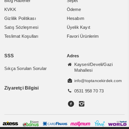
Blog Haberler
Sepet
KVKK
Ödeme
Gizlilik Politikası
Hesabım
Satış Sözleşmesi
Üyelik Kayıt
Teslimat Koşulları
Favori Ürünlerim
SSS
Adres
Kayseri/Develi/Gazi
Sıkça Sorulan Sorular
Mahallesi
info@toptancekirdek.com
Ziyaretçi Bilgisi
0531 958 70 73